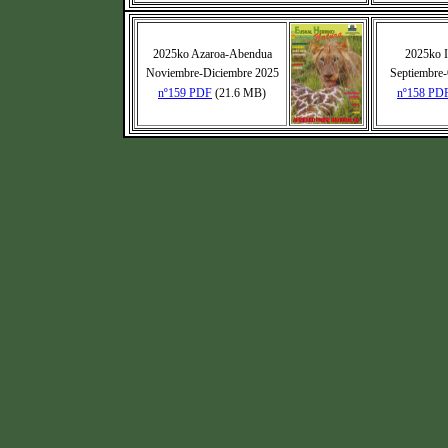
2025ko Azaroa-Abendua
2025ko I
Noviembre-Diciembre 2025
Septiembre
nº159 PDF
(21.6 MB)
nº158 PD